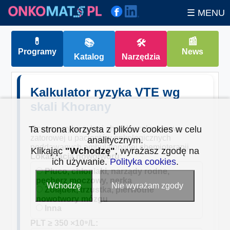
☰ MENU
💊
📰
📚
🛠
Programy
News
Katalog
Narzędzia
Kalkulator ryzyka VTE wg
skali Khorany
Ta strona korzysta z plików cookies w celu
Ocena ryzyka żylnej choroby zakrzepowo-
zatorowej u pacjentów onkologicznych
analitycznym.
poddawanych ambulatoryjnej chemioterapii.
Klikając
"Wchodzę"
, wyrażasz zgodę na
Lokalizacja nowotworu:
ich używanie.
Polityka cookies
.
Płuco, chłoniaki, narządy rodne,
pęcherz moczowy, nerka
Wchodzę
Nie wyrażam zgody
Żołądek, trzustka, pierwotne
nowotwory mózgu
Inna
PLT ≥ 350 ×10⁹/L: