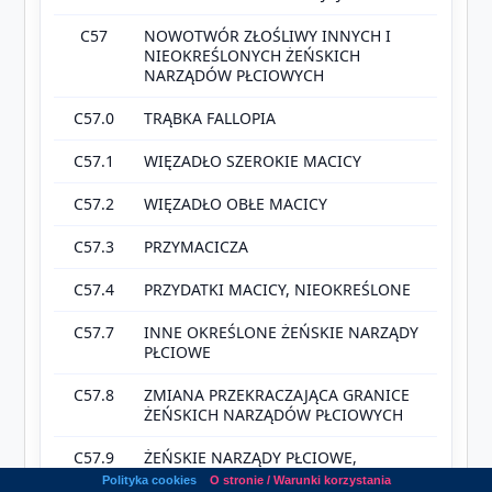
C57
NOWOTWÓR ZŁOŚLIWY INNYCH I
NIEOKREŚLONYCH ŻEŃSKICH
NARZĄDÓW PŁCIOWYCH
C57.0
TRĄBKA FALLOPIA
C57.1
WIĘZADŁO SZEROKIE MACICY
C57.2
WIĘZADŁO OBŁE MACICY
C57.3
PRZYMACICZA
C57.4
PRZYDATKI MACICY, NIEOKREŚLONE
C57.7
INNE OKREŚLONE ŻEŃSKIE NARZĄDY
PŁCIOWE
C57.8
ZMIANA PRZEKRACZAJĄCA GRANICE
ŻEŃSKICH NARZĄDÓW PŁCIOWYCH
C57.9
ŻEŃSKIE NARZĄDY PŁCIOWE,
NIEOKREŚLONE
Polityka cookies
O stronie / Warunki korzystania