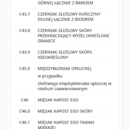
GÓRNEJ ŁĄCZNIE Z BARKIEM
C43.7
CZERNIAK ZŁOŚLIWY KOŃCZYNY
DOLNEJ ŁĄCZNIE Z BIODREM
C43.8
CZERNIAK ZŁOŚLIWY SKÓRY
PRZEKRACZAJĄCY WYŻEJ OKREŚLONE
GRANICE
C43.9
CZERNIAK ZŁOŚLIWY SKÓRY,
NIEOKREŚLONY
C45.0
MIĘDZYBŁONIAK OPŁUCNEJ
w przypadku
złośliwego międzybłoniaka opłucnej w
stadium zaawansowanym
C46
MIĘSAK KAPOSI' EGO
C46.0
MIĘSAK KAPOSI' EGO SKÓRY
C46.1
MIĘSAK KAPOSI' EGO TKANKI
MIĘKKIEJ