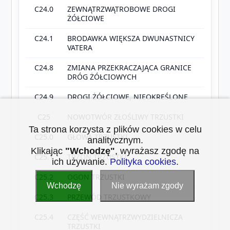
C24.0
ZEWNĄTRZWĄTROBOWE DROGI
ŻÓŁCIOWE
C24.1
BRODAWKA WIĘKSZA DWUNASTNICY
VATERA
C24.8
ZMIANA PRZEKRACZAJĄCA GRANICE
DRÓG ŻÓŁCIOWYCH
C24.9
DROGI ŻÓŁCIOWE, NIEOKREŚLONE
C25
NOWOTWÓR ZŁOŚLIWY TRZUSTKI
Ta strona korzysta z plików cookies w celu
C25.0
GŁOWA TRZUSTKI
analitycznym.
Klikając
"Wchodzę"
, wyrażasz zgodę na
C25.1
TRZON TRZUSTKI
ich używanie.
Polityka cookies
.
C25.2
OGON TRZUSTKI
Wchodzę
Nie wyrażam zgody
C25.3
PRZEWÓD TRZUSTKOWY
C25.4
CZĘŚĆ WEWNĄTRZWYDZIELNICZA
TRZUSTKI