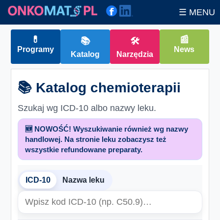
☰ MENU
💊
📰
📚
🛠
Programy
News
Katalog
Narzędzia
📚 Katalog chemioterapii
Szukaj wg ICD-10 albo nazwy leku.
🆕 NOWOŚĆ! Wyszukiwanie również wg nazwy
handlowej. Na stronie leku zobaczysz też
wszystkie refundowane preparaty.
ICD-10
Nazwa leku