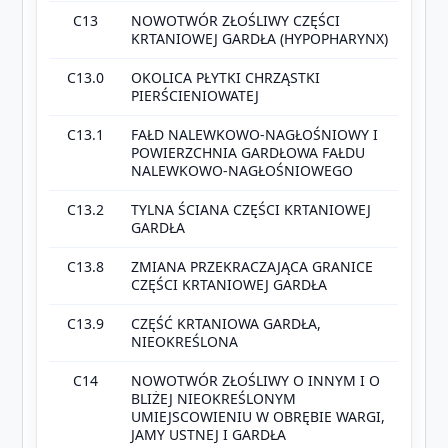
C13
NOWOTWÓR ZŁOŚLIWY CZĘŚCI
KRTANIOWEJ GARDŁA (HYPOPHARYNX)
C13.0
OKOLICA PŁYTKI CHRZĄSTKI
PIERŚCIENIOWATEJ
C13.1
FAŁD NALEWKOWO-NAGŁOŚNIOWY I
POWIERZCHNIA GARDŁOWA FAŁDU
NALEWKOWO-NAGŁOŚNIOWEGO
C13.2
TYLNA ŚCIANA CZĘŚCI KRTANIOWEJ
GARDŁA
C13.8
ZMIANA PRZEKRACZAJĄCA GRANICE
CZĘŚCI KRTANIOWEJ GARDŁA
C13.9
CZĘŚĆ KRTANIOWA GARDŁA,
NIEOKREŚLONA
C14
NOWOTWÓR ZŁOŚLIWY O INNYM I O
BLIŻEJ NIEOKREŚLONYM
UMIEJSCOWIENIU W OBRĘBIE WARGI,
JAMY USTNEJ I GARDŁA