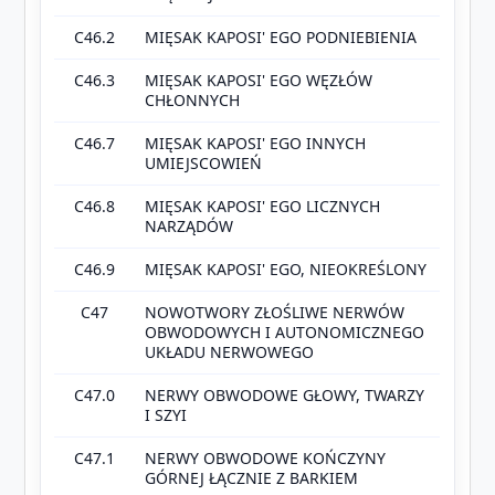
C46.2
MIĘSAK KAPOSI' EGO PODNIEBIENIA
C46.3
MIĘSAK KAPOSI' EGO WĘZŁÓW
CHŁONNYCH
C46.7
MIĘSAK KAPOSI' EGO INNYCH
UMIEJSCOWIEŃ
C46.8
MIĘSAK KAPOSI' EGO LICZNYCH
NARZĄDÓW
C46.9
MIĘSAK KAPOSI' EGO, NIEOKREŚLONY
C47
NOWOTWORY ZŁOŚLIWE NERWÓW
OBWODOWYCH I AUTONOMICZNEGO
UKŁADU NERWOWEGO
C47.0
NERWY OBWODOWE GŁOWY, TWARZY
I SZYI
C47.1
NERWY OBWODOWE KOŃCZYNY
GÓRNEJ ŁĄCZNIE Z BARKIEM