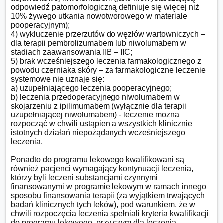
odpowiedź patomorfologiczną definiuje się więcej niż 
10% żywego utkania nowotworowego w materiale 
pooperacyjnym);

4) wykluczenie przerzutów do węzłów wartowniczych – 
dla terapii pembrolizumabem lub niwolumabem w 
stadiach zaawansowania IIB – IIC;

5) brak wcześniejszego leczenia farmakologicznego z 
powodu czerniaka skóry – za farmakologiczne leczenie 
systemowe nie uznaje się:

a) uzupełniającego leczenia pooperacyjnego;

b) leczenia przedoperacyjnego niwolumabem w 
skojarzeniu z ipilimumabem (wyłącznie dla terapii 
uzupełniającej niwolumabem) - leczenie można 
rozpocząć w chwili ustąpienia wszystkich klinicznie 
istotnych działań niepożądanych wcześniejszego 
leczenia.

Ponadto do programu lekowego kwalifikowani są 
również pacjenci wymagający kontynuacji leczenia, 
którzy byli leczeni substancjami czynnymi 
finansowanymi w programie lekowym w ramach innego 
sposobu finansowania terapii (za wyjątkiem trwających 
badań klinicznych tych leków), pod warunkiem, że w 
chwili rozpoczęcia leczenia spełniali kryteria kwalifikacji 
do programu lekowego, przy czym dla leczenia 