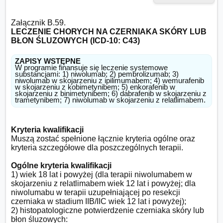
LECZENIE CHORYCH NA CZERNIAKA SKÓRY LUB 
BŁON ŚLUZOWYCH (ICD-10: C43)
ZAPISY WSTĘPNE
W programie finansuje się leczenie systemowe 
substancjami: 1) niwolumab; 2) pembrolizumab; 3) 
niwolumab w skojarzeniu z ipilimumabem; 4) wemurafenib 
w skojarzeniu z kobimetynibem; 5) enkorafenib w 
skojarzeniu z binimetynibem; 6) dabrafenib w skojarzeniu z 
trametynibem; 7) niwolumab w skojarzeniu z relatlimabem.
Kryteria kwalifikacji
Muszą zostać spełnione łącznie kryteria ogólne oraz 
kryteria szczegółowe dla poszczególnych terapii.

Ogólne kryteria kwalifikacji
1) wiek 18 lat i powyżej (dla terapii niwolumabem w 
skojarzeniu z relatlimabem wiek 12 lat i powyżej; dla 
niwolumabu w terapii uzupełniającej po resekcji 
czerniaka w stadium IIB/IIC wiek 12 lat i powyżej);

2) histopatologiczne potwierdzenie czerniaka skóry lub 
błon śluzowych:
