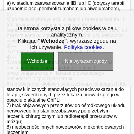
a) w stadium zaawansowania IIB lub IIC (dotyczy terapii 
uzupełniającej pembrolizumabem lub niwolumabem),

b) ---

c) po całkowitym wycięciu w stopniu zaawansowania III 
(dla terapii uzupełniającej niwolumabem lub 
Ta strona korzysta z plików cookies w celu
pembrolizumabem lub dabrafenibem z trametynibem) lub 
analitycznym.
z przerzutami odległymi (tylko dla terapii uzupełniającej 
Klikając
"Wchodzę"
, wyrażasz zgodę na
niwolumabem);

d) ---

ich używanie.
Polityka cookies
.
3) stan sprawności 0-1 według skali ECOG;

4) ---

Wchodzę
Nie wyrażam zgody
5) adekwatna wydolność narządowa określona na 
podstawie wyników badań laboratoryjnych 
umożliwiająca w opinii lekarza prowadzącego 
bezpieczne rozpoczęcie terapii;

6) nieobecność istotnych schorzeń współistniejących lub 
stanów klinicznych stanowiących przeciwwskazanie do 
terapii, stwierdzonych przez lekarza prowadzącego w 
oparciu o aktualne ChPL;

7) brak objawowych przerzutów do ośrodkowego układu 
nerwowego lub stan bezobjawowy po przebytym 
leczeniu chirurgicznym lub radioterapii przerzutów w 
mózgu;

8) nieobecność innych nowotworów niekontrolowanych 
leczeniem;
