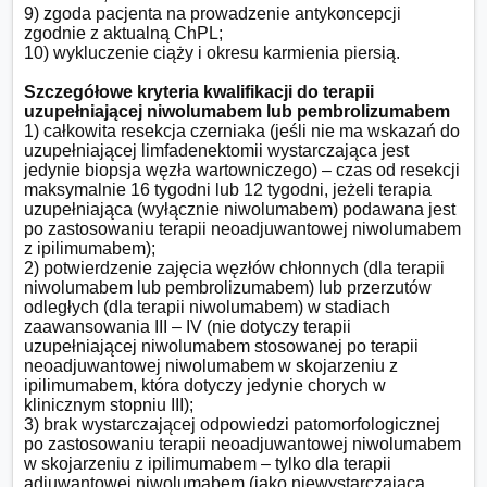
9) zgoda pacjenta na prowadzenie antykoncepcji 
zgodnie z aktualną ChPL;

10) wykluczenie ciąży i okresu karmienia piersią.

Szczegółowe kryteria kwalifikacji do terapii 
uzupełniającej niwolumabem lub pembrolizumabem
1) całkowita resekcja czerniaka (jeśli nie ma wskazań do 
uzupełniającej limfadenektomii wystarczająca jest 
jedynie biopsja węzła wartowniczego) – czas od resekcji 
maksymalnie 16 tygodni lub 12 tygodni, jeżeli terapia 
uzupełniająca (wyłącznie niwolumabem) podawana jest 
po zastosowaniu terapii neoadjuwantowej niwolumabem 
z ipilimumabem);

2) potwierdzenie zajęcia węzłów chłonnych (dla terapii 
niwolumabem lub pembrolizumabem) lub przerzutów 
odległych (dla terapii niwolumabem) w stadiach 
zaawansowania III – IV (nie dotyczy terapii 
uzupełniającej niwolumabem stosowanej po terapii 
neoadjuwantowej niwolumabem w skojarzeniu z 
ipilimumabem, która dotyczy jedynie chorych w 
klinicznym stopniu III);

3) brak wystarczającej odpowiedzi patomorfologicznej 
po zastosowaniu terapii neoadjuwantowej niwolumabem 
w skojarzeniu z ipilimumabem – tylko dla terapii 
adjuwantowej niwolumabem (jako niewystarczającą 