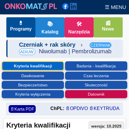
☰ MENU
💊
📰
📚
🛠
Programy
News
Katalog
Narzędzia
Czerniak + rak skóry
›
CZERNIAK
Niwolumab | Pembrolizumab
ADIUW.
Kryteria kwalifikacji
Badania - kwalifikacja
Dawkowanie
Czas leczenia
Bezpieczeństwo
Skuteczność
Kryteria wyłączenia
Datownik
ChPL:
📄OPDIVO
📄KEYTRUDA
📄Karta PDF
Kryteria kwalifikacji
wersja: 10.2025