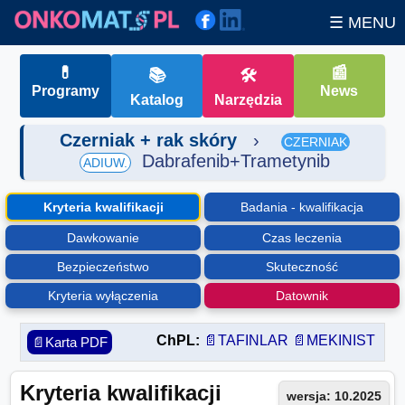
☰ MENU
💊
📰
📚
🛠
Programy
News
Katalog
Narzędzia
Czerniak + rak skóry
›
CZERNIAK
Dabrafenib+Trametynib
ADIUW.
Kryteria kwalifikacji
Badania - kwalifikacja
Dawkowanie
Czas leczenia
Bezpieczeństwo
Skuteczność
Kryteria wyłączenia
Datownik
ChPL:
📄TAFINLAR
📄MEKINIST
📄Karta PDF
Kryteria kwalifikacji
wersja: 10.2025