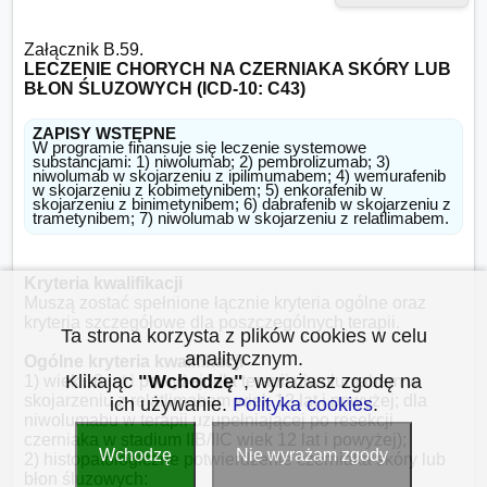
LECZENIE CHORYCH NA CZERNIAKA SKÓRY LUB 
BŁON ŚLUZOWYCH (ICD-10: C43)
ZAPISY WSTĘPNE
W programie finansuje się leczenie systemowe 
substancjami: 1) niwolumab; 2) pembrolizumab; 3) 
niwolumab w skojarzeniu z ipilimumabem; 4) wemurafenib 
w skojarzeniu z kobimetynibem; 5) enkorafenib w 
skojarzeniu z binimetynibem; 6) dabrafenib w skojarzeniu z 
trametynibem; 7) niwolumab w skojarzeniu z relatlimabem.
Kryteria kwalifikacji
Muszą zostać spełnione łącznie kryteria ogólne oraz 
kryteria szczegółowe dla poszczególnych terapii.

Ta strona korzysta z plików cookies w celu
analitycznym.
Ogólne kryteria kwalifikacji
Klikając
"Wchodzę"
, wyrażasz zgodę na
1) wiek 18 lat i powyżej (dla terapii niwolumabem w 
skojarzeniu z relatlimabem wiek 12 lat i powyżej; dla 
ich używanie.
Polityka cookies
.
niwolumabu w terapii uzupełniającej po resekcji 
czerniaka w stadium IIB/IIC wiek 12 lat i powyżej);

Wchodzę
Nie wyrażam zgody
2) histopatologiczne potwierdzenie czerniaka skóry lub 
błon śluzowych:
