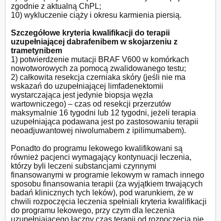
zgodnie z aktualną ChPL;

10) wykluczenie ciąży i okresu karmienia piersią.

Szczegółowe kryteria kwalifikacji do terapii 
uzupełniającej dabrafenibem w skojarzeniu z 
trametynibem
1) potwierdzenie mutacji BRAF V600 w komórkach 
nowotworowych za pomocą zwalidowanego testu;

2) całkowita resekcja czerniaka skóry (jeśli nie ma 
wskazań do uzupełniającej limfadenektomii 
wystarczająca jest jedynie biopsja węzła 
wartowniczego) – czas od resekcji przerzutów 
maksymalnie 16 tygodni lub 12 tygodni, jeżeli terapia 
uzupełniająca podawana jest po zastosowaniu terapii 
neoadjuwantowej niwolumabem z ipilimumabem).

Ponadto do programu lekowego kwalifikowani są 
również pacjenci wymagający kontynuacji leczenia, 
którzy byli leczeni substancjami czynnymi 
finansowanymi w programie lekowym w ramach innego 
sposobu finansowania terapii (za wyjątkiem trwających 
badań klinicznych tych leków), pod warunkiem, że w 
chwili rozpoczęcia leczenia spełniali kryteria kwalifikacji 
do programu lekowego, przy czym dla leczenia 
uzupełniającego łączny czas terapii od rozpoczęcia nie 