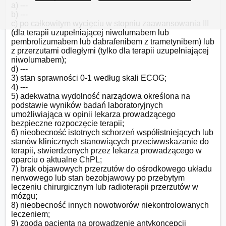
a) ---

b) ---

c) po całkowitym wycięciu w stopniu zaawansowania III 
(dla terapii uzupełniającej niwolumabem lub 
pembrolizumabem lub dabrafenibem z trametynibem) lub 
z przerzutami odległymi (tylko dla terapii uzupełniającej 
niwolumabem);

d) ---

3) stan sprawności 0-1 według skali ECOG;

4) ---

5) adekwatna wydolność narządowa określona na 
podstawie wyników badań laboratoryjnych 
umożliwiająca w opinii lekarza prowadzącego 
bezpieczne rozpoczęcie terapii;

6) nieobecność istotnych schorzeń współistniejących lub 
stanów klinicznych stanowiących przeciwwskazanie do 
terapii, stwierdzonych przez lekarza prowadzącego w 
oparciu o aktualne ChPL;

7) brak objawowych przerzutów do ośrodkowego układu 
nerwowego lub stan bezobjawowy po przebytym 
leczeniu chirurgicznym lub radioterapii przerzutów w 
mózgu;

8) nieobecność innych nowotworów niekontrolowanych 
leczeniem;

9) zgoda pacjenta na prowadzenie antykoncepcji 